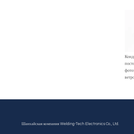
Конд
пост
фото
ветр
Шанхайская компания Welding-Tech Electronics Co., Ltd.