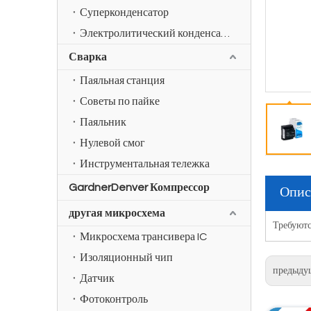
Суперконденсатор
Электролитический конденсатор
Сварка
Паяльная станция
Советы по пайке
Паяльник
Нулевой смог
Инструментальная тележка
GardnerDenver Компрессор
Опис
другая микросхема
Требуютс
Микросхема трансивера IC
Изоляционный чип
предыду
Датчик
Фотоконтроль