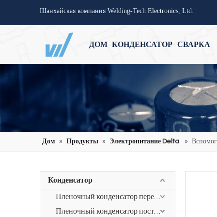
Шанхайская компания Welding-Tech Electronics, Ltd.
ДОМ
КОНДЕНСАТОР
СВАРКА
Дом
»
Продукты
»
Электропитание Delta
»
Вспомог
Конденсатор
Пленочный конденсатор переменного тока
Пленочный конденсатор постоянного тока