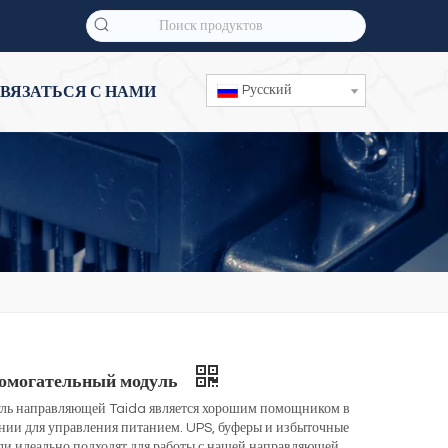
Pусский
ВЯЗАТЬСЯ С НАМИ
омогательный модуль
ль направляющей Taida является хорошим помощником в
нии для управления питанием. UPS, буферы и избыточные
ли идеально подходят для работы с нашей направляющей.