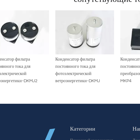
енсатор фильтра
Конденсатор фильтра
Конденсат
оянного тока для
постоянного тока для
постоянно
электрической
фотоэлектрической
преобразо
оэнергетики-DKMJ2
ветроэнергетики-DKMJ
MKP4
Категории
На