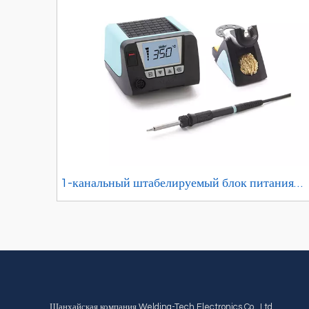
1-канальный штабелируемый блок питания
серии WT с паяльником WSP80 и защитной
подставкой
Шанхайская компания Welding-Tech Electronics Co., Ltd.