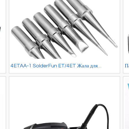
4ETAA-1 SolderFun ET/4ET Жала для
П
паяльной станции Weller WE1010 1 покупатель