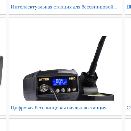
Интеллектуальная станция для бессвинцовой
B
пайки QUICK 203H
5
п
в
Цифровая бессвинцовая паяльная станция
Q
AT938D, 60 Вт