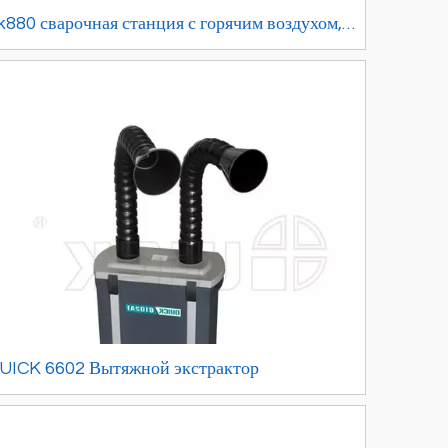
k880 сварочная станция с горячим воздухом,
50 Вт, высокочастотный электрический утюг с
остоянной температурой, цифровой дисплей,
ихретоковый вентилятор
UICK 6602 Вытяжной экстрактор