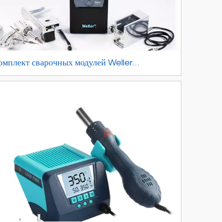
омплект сварочных модулей Weller
utomation wxr200