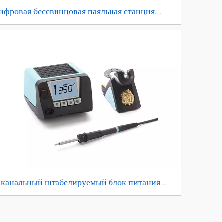
ифровая бессвинцовая паяльная станция
T938D, 60 Вт
-канальный штабелируемый блок питания
ерии WT с паяльником WSP80 и защитной
одставкой