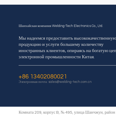
Шанхайская компания Welding-Tech Electronics Co., Ltd.
Мы надеемся предоставить высококачественну
продукцию и услуги большему количеству
иностранных клиентов, опираясь на богатую це
электронной промышленности Китая.
+86 13402080021
Электронная почта:
sales@welding-tech.com.cn
Комната 209, корпус B, № 495, улица Шанчжун, райо