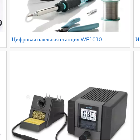
Цифровая паяльная станция WE1010
И
Education Kit
п