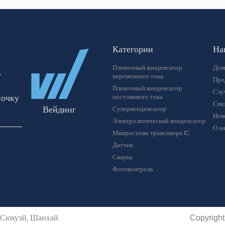
Категории
На
Пленочный конденсатор
Дом
ю
переменного тока
Про
Пленочный конденсатор
Слу
почку
постоянного тока
Связ
Вейдинг
Суперконденсатор
Нов
Электролитический конденсатор
О н
Микросхема трансивера IC
Датчик
Сварка
Фотоконтроль
Copyright
н Сюхуэй, Шанхай