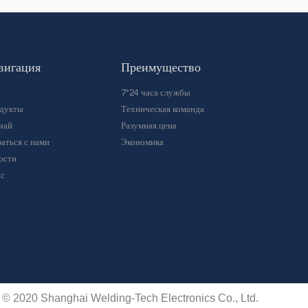
вигация
Преимущество
7*24 часа службы
дукты
Техническая команда
чай
Разумная цена
аться с нами
Экономика
ости
ас
 © 2020 Shanghai Welding-Tech Electronics Co., Ltd.