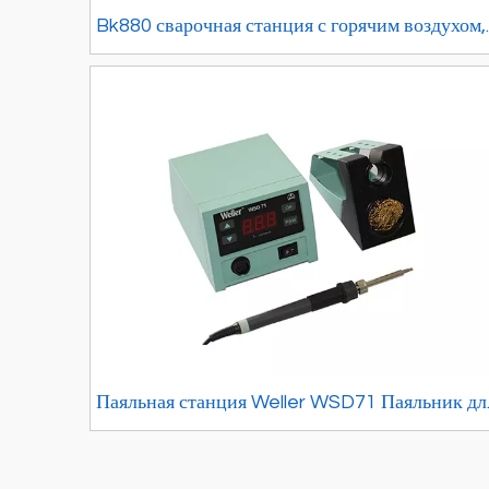
Bk880 сварочная станция с горячим воздухом,
550 Вт, высокочастотный электрический утюг
постоянной температурой, цифровой дисплей,
вихретоковый вентилятор
Паяльная станция Weller WSD71 Паяльник дл
обслуживания мобильных телефонов