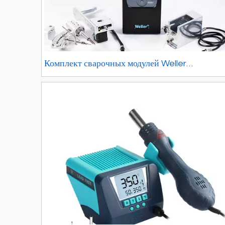
Комплект сварочных модулей Weller
Automation wxr200