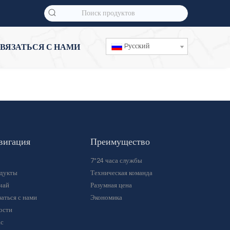
Pусский
ВЯЗАТЬСЯ С НАМИ
вигация
Преимущество
7*24 часа службы
дукты
Техническая команда
чай
Разумная цена
аться с нами
Экономика
ости
ас