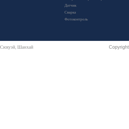
Датчик
Сварка
Фотоконтроль
Copyright
н Сюхуэй, Шанхай