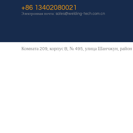
+86 13402080021
Электронная почта:
sales@welding-tech.com.cn
Комната 209, корпус B, № 495, улица Шанчжун, райо