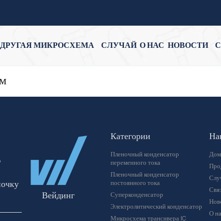
ДРУГАЯ МИКРОСХЕМА
СЛУЧАЙ
О НАС
НОВОСТИ
С
м
Категории
На
Пленочный конденсатор
Дом
ю
переменного тока
Про
Пленочный конденсатор
Слу
почку
постоянного тока
Связ
Вейдинг
Суперконденсатор
Нов
Электролитический конденсатор
О н
Микросхема трансивера IC