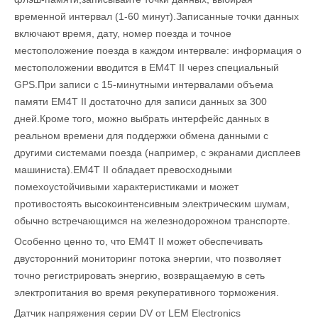
временной интервал (1-60 минут).Записанные точки данных
включают время, дату, номер поезда и точное
местоположение поезда в каждом интервале: информация о
местоположении вводится в EM4T II через специальный
GPS.При записи с 15-минутными интервалами объема
памяти EM4T II достаточно для записи данных за 300
дней.Кроме того, можно выбрать интерфейс данных в
реальном времени для поддержки обмена данными с
другими системами поезда (например, с экранами дисплеев
машиниста).EM4T II обладает превосходными
помехоустойчивыми характеристиками и может
противостоять высокоинтенсивным электрическим шумам,
обычно встречающимся на железнодорожном транспорте.
Особенно ценно то, что EM4T II может обеспечивать
двусторонний мониторинг потока энергии, что позволяет
точно регистрировать энергию, возвращаемую в сеть
электропитания во время рекуперативного торможения.
Датчик напряжения серии DV от LEM Electronics